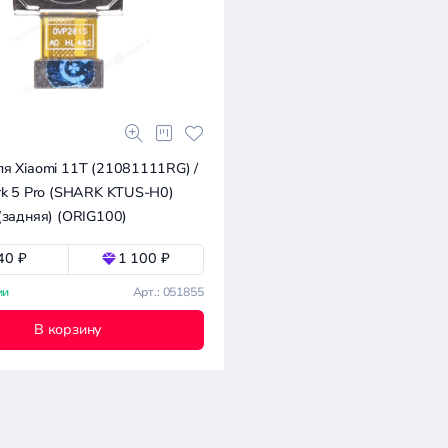
я Xiaomi 11T (21081111RG) /
rk 5 Pro (SHARK KTUS-H0)
(задняя) (ORIG100)
40 ₽
1 100 ₽
ии
Арт.: 051855
В корзину