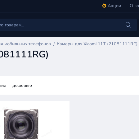
Акции
О к
я мобильных телефонов
Камеры для Xiaomi 11T (21081111RG)
1081111RG)
гие
дешевые