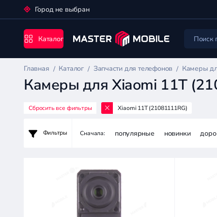
Город не выбран
Каталог
Главная
Каталог
Запчасти для телефонов
Камеры дл
Камеры для Xiaomi 11T (2
Сбросить все фильтры
Xiaomi 11T (21081111RG)
Запчасти
для
популярные
новинки
доро
Фильтры
Сначала:
телефонов
Цена:
-