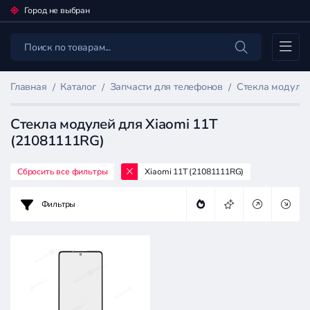
Город не выбран
Каталог
Главная
Каталог
Запчасти для телефонов
Стекла модулей
Стекла модулей для Xiaomi 11T
(21081111RG)
Сбросить все фильтры
Xiaomi 11T (21081111RG)
Фильтр
товаров
Фильтры
Запчасти
для
телефонов
Цена: