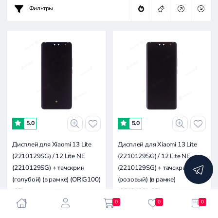
Цена:
Фильтры
-
1.4к
2.8к
4.3к
7.1к
0
5.0
5.0
Дисплей для Xiaomi 13 Lite
Дисплей для Xiaomi 13 Lite
(2210129SG) / 12 Lite NE
(2210129SG) / 12 Lite NE
(2210129SG) + тачскрин
(2210129SG) + тачскрин
(голубой) (в рамке) (ORIG100)
(розовый) (в рамке)
(SP)
(ORIG100) (SP)
0
0
0
7 090 ₽
7 090 ₽