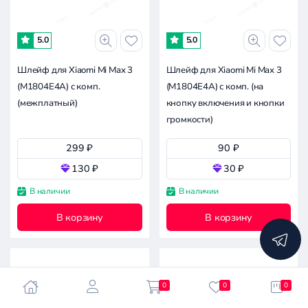
-
5.0
5.0
1.5к
3к
4.5к
7.6к
0
Шлейф для Xiaomi Mi Max 3
Шлейф для Xiaomi Mi Max 3
(M1804E4A) с комп.
(M1804E4A) с комп. (на
Совместимость
(межплатный)
кнопку включения и кнопки
громкости)
Xiaomi
299 ₽
90 ₽
Xiaomi Mi Max 3 (M1804E4A)
130 ₽
30 ₽
Apple
В наличии
В наличии
Asus
В корзину
В корзину
Сбросить
Doogee
все
фильтры
Google
Huawei
Infinix
0
0
0
Itel