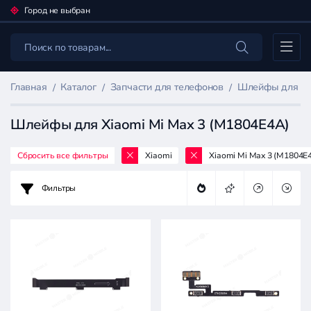
Город не выбран
Каталог
Главная
Каталог
Запчасти для телефонов
Шлейфы для мо
Шлейфы для Xiaomi Mi Max 3 (M1804E4A)
Сбросить все фильтры
Xiaomi
Xiaomi Mi Max 3 (M1804E
Фильтр
товаров
Фильтры
Запчасти
для
телефонов
Цена: