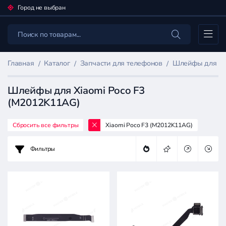
Город не выбран
Каталог
Главная
Каталог
Запчасти для телефонов
Шлейфы для мо
Шлейфы для Xiaomi Poco F3
(M2012K11AG)
Сбросить все фильтры
Xiaomi Poco F3 (M2012K11AG)
Фильтр
товаров
Фильтры
Запчасти
для
телефонов
Цена: