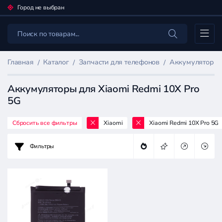
Город не выбран
Каталог
Главная
Каталог
Запчасти для телефонов
Аккумуляторы 
Аккумуляторы для Xiaomi Redmi 10X Pro
5G
Сбросить все фильтры
Xiaomi
Xiaomi Redmi 10X Pro 5G
Фильтр
товаров
Фильтры
Запчасти
для
телефонов
Цена: