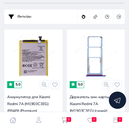
Цена:
-
Фильтры
0.2к
0.4к
0.7к
1.1к
0
5.0
5.0
Аккумулятор для Xiaomi
Держатель сим-карты для
Redmi 7A (M1903C3EG)
Xiaomi Redmi 7A
(BN49) (Premium)
(M1903C3EG) (синий)
0
0
0
900 ₽
150 ₽