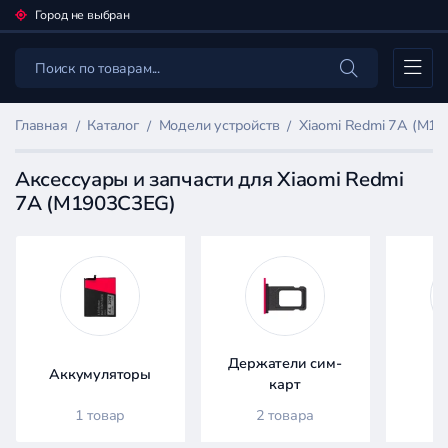
Город не выбран
Каталог
Главная
Каталог
Модели устройств
Xiaomi Redmi 7A (M1
Аксессуары и запчасти для Xiaomi Redmi
7A (M1903C3EG)
Фильтр
товаров
Каталог
Держатели сим-
Аккумуляторы
Д
карт
1 товар
2 товара