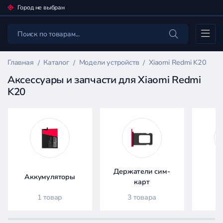
Город не выбран
Каталог
Главная
Каталог
Модели устройств
Xiaomi Redmi K20
Аксессуары и запчасти для Xiaomi Redmi
K20
Фильтр
товаров
Каталог
Держатели сим-
Аккумуляторы
Д
карт
1 товар
3 товара
Цена: