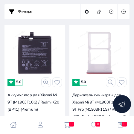
-
Фильтры
0.7к
1.4к
2к
3.4к
0
5.0
5.0
Аккумулятор для Xiaomi Mi
Держатель сим-карты для
9T (M1903F10G) / Redmi K20
Xiaomi Mi 9T (M1903F10G) / Mi
(BP41) (Premium)
9T Pro (M1903F11G) / Redmi
K20 / Redmi K20 Pro (красный)
0
0
0
900 ₽
170 ₽