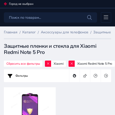
Город не выбран
Каталог
Главная
Каталог
Аксессуары для телефонов
Защитные пл
Защитные пленки и стекла для Xiaomi
Redmi Note 5 Pro
Сбросить все фильтры
Xiaomi
Xiaomi Redmi Note 5 Pro
Фильтр
товаров
Фильтры
Аксессуары
для
телефонов
Цена: