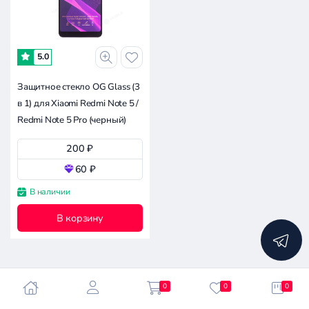
-
5.0
0.2к
0.3к
0.5к
0.8к
0
Защитное стекло OG Glass (3
в 1) для Xiaomi Redmi Note 5 /
Совместимость
Redmi Note 5 Pro (черный)
Xiaomi
200 ₽
60 ₽
Xiaomi Redmi Note 5 Pro
В наличии
Apple
В корзину
Asus
Сбросить
Doogee
все
фильтры
Google
Huawei
0
0
0
Infinix