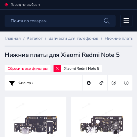
Город не выбран
Каталог
Главная
Каталог
Запчасти для телефонов
Нижние платы 
Нижние платы для Xiaomi Redmi Note 5
Сбросить все фильтры
Xiaomi Redmi Note 5
Фильтр
товаров
Фильтры
Запчасти
для
телефонов
Цена: