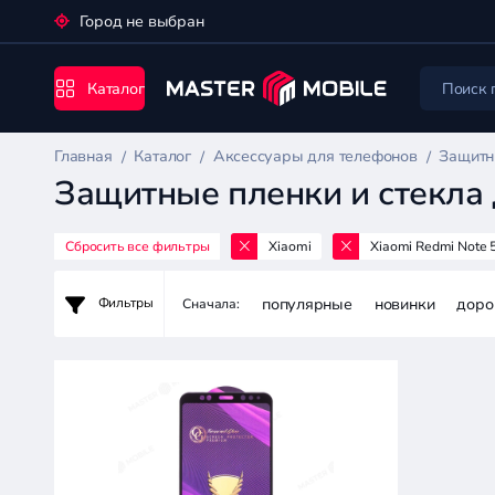
Город не выбран
Каталог
Главная
Каталог
Аксессуары для телефонов
Защитн
Защитные пленки и стекла 
Сбросить все фильтры
Xiaomi
Xiaomi Redmi Note 
Аксессуары
для
популярные
новинки
доро
Фильтры
Сначала:
телефонов
Цена:
-