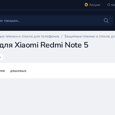
Акции
О к
ые пленки и стекла для телефонов
Защитные пленки и стекла дл
для Xiaomi Redmi Note 5
5
гие
дешевые