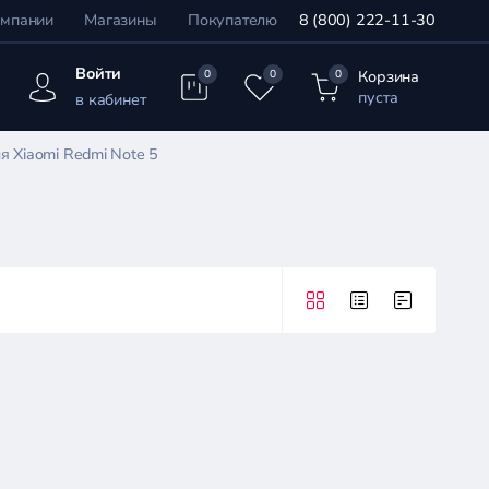
омпании
Магазины
Покупателю
8 (800) 222-11-30
Войти
Корзина
0
0
0
пуста
в кабинет
я Xiaomi Redmi Note 5