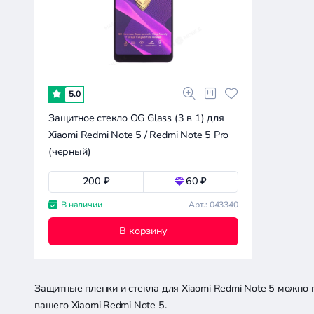
0.2к
0.3к
0.5к
0.8к
0
Совместимость
Xiaomi
5.0
Защитное стекло OG Glass (3 в 1) для
Xiaomi Redmi Note 5
Xiaomi Redmi Note 5 / Redmi Note 5 Pro
(черный)
Apple
Asus
200 ₽
60 ₽
Doogee
Сбросить
В наличии
Арт.: 043340
все
Google
фильтры
Huawei
В корзину
Infinix
Itel
Meizu
Защитные пленки и стекла для Xiaomi Redmi Note 5 можно
вашего Xiaomi Redmi Note 5.
Motorola