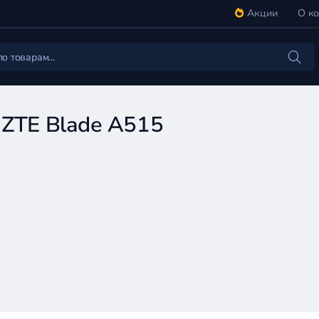
Акции
О к
 ZTE Blade A515