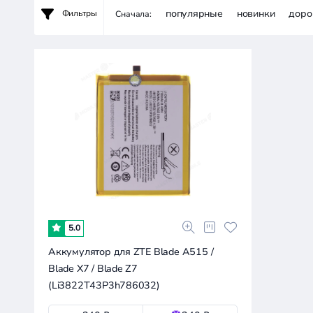
популярные
новинки
доро
Фильтры
Сначала:
5.0
Аккумулятор для ZTE Blade A515 /
Blade X7 / Blade Z7
(Li3822T43P3h786032)