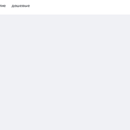
гие
дешевые