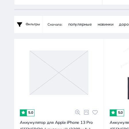
2.6к
5.3к
7.9к
13.2к
0
популярные
новинки
доро
Фильтры
Сначала:
5.0
5.0
Аккумулятор для Apple iPhone 13 Pro
Аккумулят