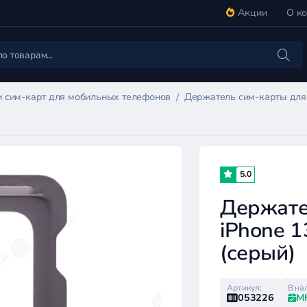
Акции
О к
 сим-карт для мобильных телефонов
Держатель сим-карты для A
5.0
Держате
iPhone 1
(серый)
Артикул:
В на
053226
М