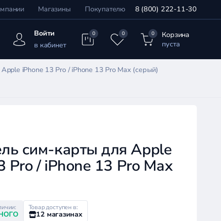
омпании
Магазины
Покупателю
8 (800) 222-11-30
Войти
Корзина
0
0
0
пуста
в кабинет
pple iPhone 13 Pro / iPhone 13 Pro Max (серый)
ль сим-карты для Apple
3 Pro / iPhone 13 Pro Max
личии:
Товар доступен в:
НОГО
12 магазинах