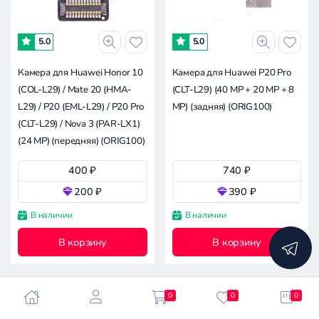
-
5.0
5.0
2.4к
4.8к
7.1к
11.9к
0
Камера для Huawei Honor 10
Камера для Huawei P20 Pro
(COL-L29) / Mate 20 (HMA-
(CLT-L29) (40 MP + 20 MP + 8
Совместимость
L29) / P20 (EML-L29) / P20 Pro
MP) (задняя) (ORIG100)
(CLT-L29) / Nova 3 (PAR-LX1)
Huawei
(24 MP) (передняя) (ORIG100)
Huawei P20 Pro (CLT-L29)
400 ₽
740 ₽
200 ₽
390 ₽
Apple
Asus
В наличии
В наличии
Сбросить
Blackview
все
В корзину
В корзину
фильтры
Doogee
Google
Huawei
0
0
0
Infinix
Часто задаваемые вопросы