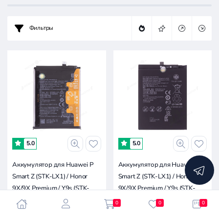
Цена:
-
Фильтры
0.3к
0.6к
1к
1.6к
0
5.0
5.0
Аккумулятор для Huawei P
Аккумулятор для Huawei P
Smart Z (STK-LX1) / Honor
Smart Z (STK-LX1) / Honor
9X/9X Premium / Y9s (STK-
9X/9X Premium / Y9s (STK-
L21) (HB446486ECW)
L21) (HB446486ECW)
0
0
0
(ORIG100) (SP)
(Premium)