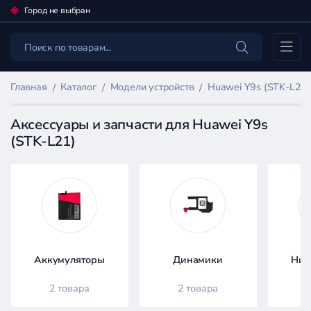
Город не выбран
Каталог
Главная
Каталог
Модели устройств
Huawei Y9s (STK-L21)
Аксессуары и запчасти для Huawei Y9s
(STK-L21)
Фильтр
товаров
Каталог
Аккумуляторы
Динамики
Ниж
2 товара
2 товара