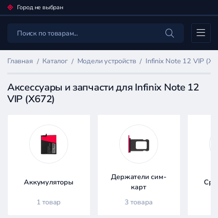
Город не выбран
Каталог
Главная
Каталог
Модели устройств
Infinix Note 12 VIP (X
Аксессуары и запчасти для Infinix Note 12
VIP (X672)
Фильтр
товаров
Каталог
Держатели сим-
Аккумуляторы
Сре
карт
1 товар
3 товара