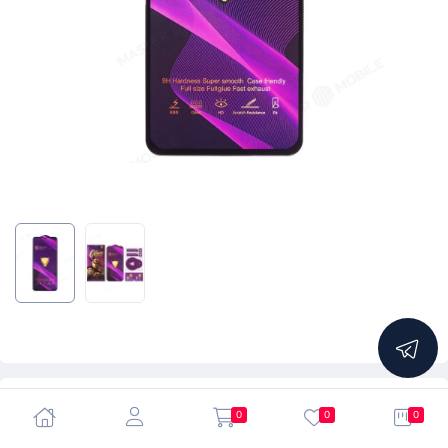
5.0
0
0
0
Защитное стекло OG Glass (3 в 1) для Infinix Note 11