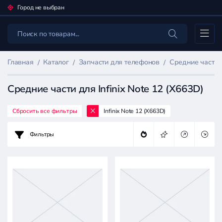
Город не выбран
Каталог
Главная
Каталог
Запчасти для телефонов
Средние части
Средние части для Infinix Note 12 (X663D)
Сбросить все фильтры
Infinix Note 12 (X663D)
Фильтр
товаров
Фильтры
Запчасти
для
телефонов
Цена: