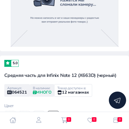
5.0
Средняя часть для Infinix Note 12 (X663D) (черный)
Артикул:
В наличии:
Товар доступен в:
064521
МНОГО
12 магазинах
Цвет
0
0
0