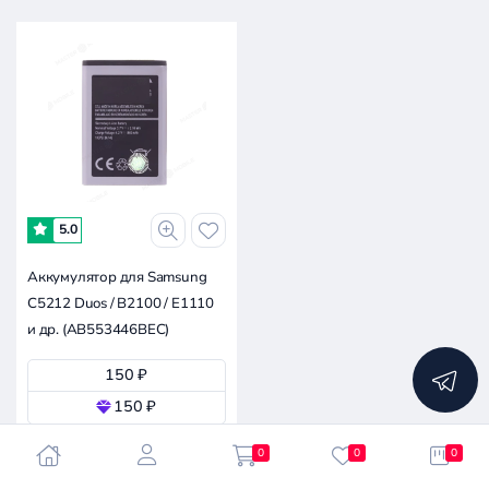
5.0
Аккумулятор для Samsung
C5212 Duos / B2100 / E1110
и др. (AB553446BEC)
150 ₽
150 ₽
Осталось мало
0
0
0
В корзину