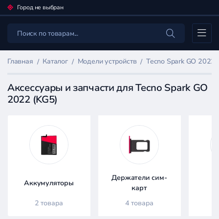
Город не выбран
Каталог
Главная
Каталог
Модели устройств
Tecno Spark GO 2022 
Аксессуары и запчасти для Tecno Spark GO
2022 (KG5)
Фильтр
товаров
Каталог
Держатели сим-
Аккумуляторы
Д
карт
2 товара
4 товара