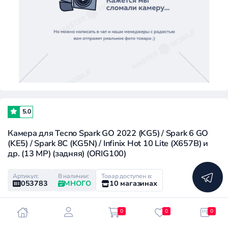
5.0
Камера для Tecno Spark GO 2022 (KG5) / Spark 6 GO
(KE5) / Spark 8C (KG5N) / Infinix Hot 10 Lite (X657B) и
др. (13 MP) (задняя) (ORIG100)
Артикул:
В наличии:
Товар доступен в:
053783
МНОГО
10 магазинах
0
0
0
Розничная цена:
Клубная цена: