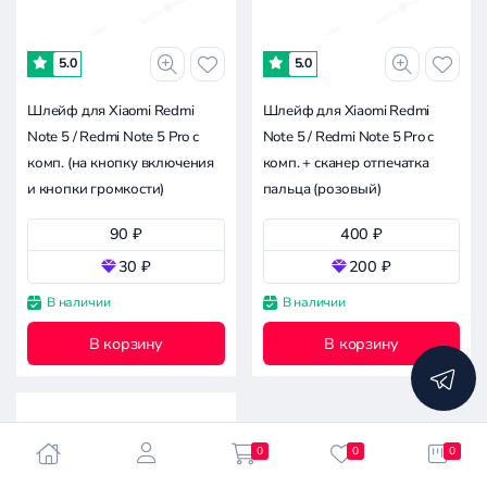
-
5.0
5.0
1.4к
2.9к
4.3к
7.1к
0
Шлейф для Xiaomi Redmi
Шлейф для Xiaomi Redmi
Note 5 / Redmi Note 5 Pro с
Note 5 / Redmi Note 5 Pro с
Совместимость
комп. (на кнопку включения
комп. + сканер отпечатка
и кнопки громкости)
пальца (розовый)
Xiaomi
90 ₽
400 ₽
Xiaomi Redmi Note 5 Pro
30 ₽
200 ₽
Apple
В наличии
В наличии
Asus
В корзину
В корзину
Сбросить
Doogee
все
фильтры
Google
Huawei
Infinix
0
0
0
Itel