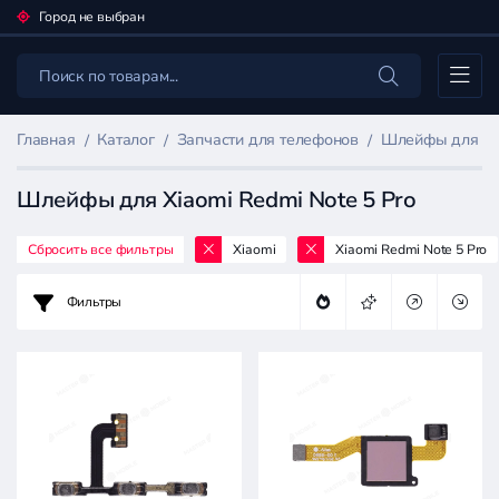
Город не выбран
Каталог
Главная
Каталог
Запчасти для телефонов
Шлейфы для мо
Шлейфы для Xiaomi Redmi Note 5 Pro
Сбросить все фильтры
Xiaomi
Xiaomi Redmi Note 5 Pro
Фильтр
товаров
Фильтры
Запчасти
для
телефонов
Цена: