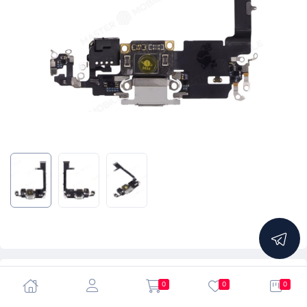
5.0
0
0
0
Шлейф для Apple iPhone 11 Pro с комп. + разъем