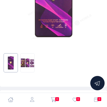
5.0
0
0
0
Защитное стекло OG Glass (3 в 1) для Xiaomi 12T