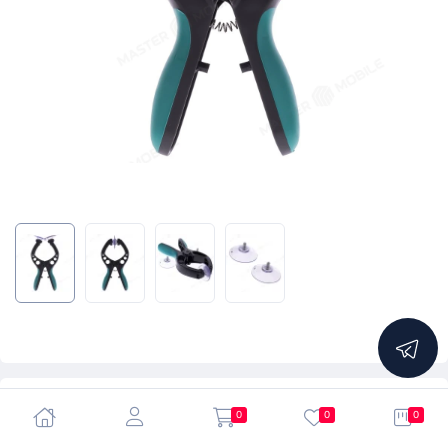
5.0
0
0
0
Плоскогубцы с присосками 45 мм