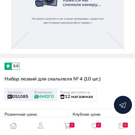
5.0
Набор лезвий для скальпеля № 4 (10 шт.)
Артикул:
В наличии:
Товар доступен в:
051085
МНОГО
12 магазинах
Розничная цена:
Клубная цена:
100 ₽
50 ₽
0
0
0