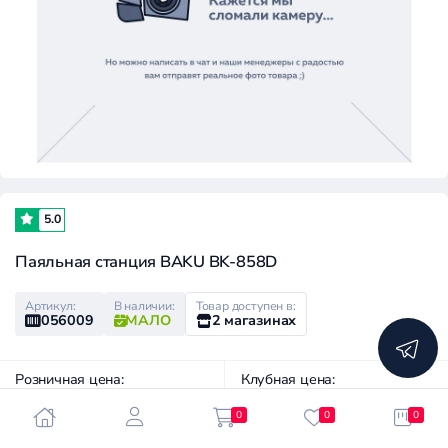
5.0
Паяльная станция BAKU BK-858D
Артикул:
В наличии:
Товар доступен в:
056009
МАЛО
2 магазинах
Розничная цена:
Клубная цена:
3 090 ₽
2 200 ₽
0
0
0