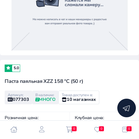
5.0
Паста паяльная XZZ 158 °C (50 г)
Артикул:
В наличии:
Товар доступен в:
077303
МНОГО
10 магазинах
Розничная цена:
Клубная цена:
600 ₽
290 ₽
0
0
0