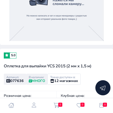
5.0
Оплетка для выпайки YCS 2015 (2 мм x 1,5 м)
Артикул:
В наличии:
Товар доступен в:
077636
МНОГО
12 магазинах
Розничная цена:
Клубная цена:
200 ₽
70 ₽
0
0
0