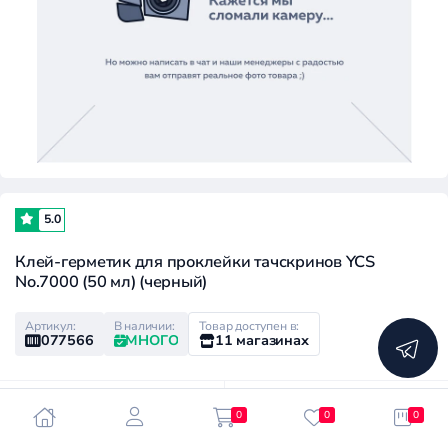
5.0
Клей-герметик для проклейки тачскринов YCS
No.7000 (50 мл) (черный)
Артикул:
В наличии:
Товар доступен в:
077566
МНОГО
11 магазинах
Розничная цена:
Клубная цена:
0
0
0
400 ₽
190 ₽