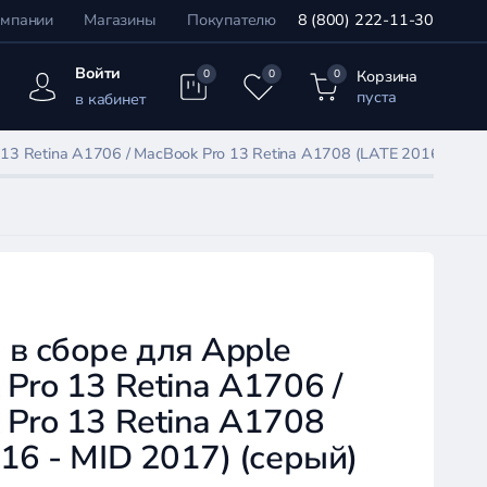
омпании
Магазины
Покупателю
8 (800) 222-11-30
Войти
Корзина
0
0
0
пуста
в кабинет
13 Retina A1706 / MacBook Pro 13 Retina A1708 (LATE 2016 - MID
в сборе для Apple
Pro 13 Retina A1706 /
Pro 13 Retina A1708
16 - MID 2017) (серый)