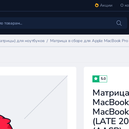
Акции
О к
атрицы) для ноутбуков
Матрица в сборе для Apple MacBook Pro 
5.0
Матрица 
MacBook 
MacBook 
(LATE 20