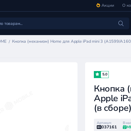
Акции
О к
OME
Кнопка (механизм) Home для Apple iPad mini 3 (A1599/A1600
5.0
Кнопка 
Apple iP
(в сборе
Артикул:
В на
037161
М