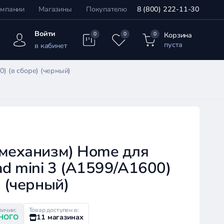
омпании
Магазины
Покупателю
8 (800) 222-11-30
Войти
Корзина
0
0
0
пуста
в кабинет
) (в сборе) (черный)
(механизм) Home для
ad mini 3 (A1599/A1600)
) (черный)
личии:
Товар доступен в:
НОГО
11 магазинах