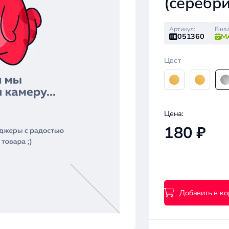
(серебр
Артикул:
В на
051360
М
Цвет
Цена:
180 ₽
Добавить в ко