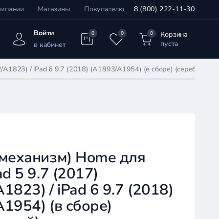
омпании
Магазины
Покупателю
8 (800) 222-11-30
Войти
Корзина
0
0
0
пуста
в кабинет
/A1823) / iPad 6 9.7 (2018) (A1893/A1954) (в сборе) (серебристый
(механизм) Home для
ad 5 9.7 (2017)
1823) / iPad 6 9.7 (2018)
1954) (в сборе)