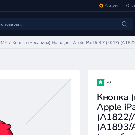
Акции
О к
OME
Кнопка (механизм) Home для Apple iPad 5 9.7 (2017) (A1822
5.0
Кнопка 
Apple iP
(A1822/A
(A1893/A