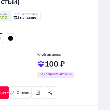
истый)
личии:
Товар доступен в:
АЛО
1 магазине
Клубная цена:
100 ₽
Как получить эту цену?
рзину
Отметить