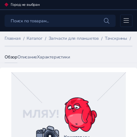
Город не выбран
Каталог
Главная
Каталог
Запчасти для планшетов
Тачскрины
Т
Обзор
Описание
Характеристики