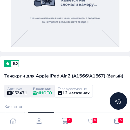
5.0
Тачскрин для Apple iPad Air 2 (A1566/A1567) (белый)
Артикул:
В наличии:
Товар доступен в:
052471
МНОГО
12 магазинах
Качество
High
Medium
0
0
0