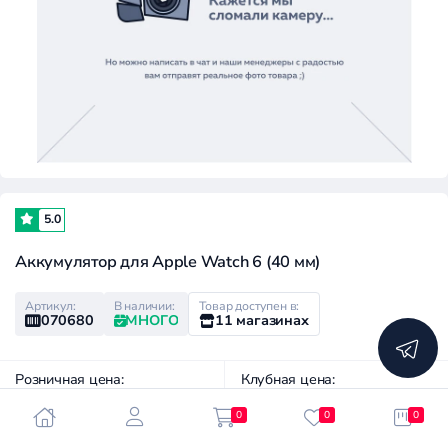
5.0
Аккумулятор для Apple Watch 6 (40 мм)
Артикул:
В наличии:
Товар доступен в:
070680
МНОГО
11 магазинах
Розничная цена:
Клубная цена:
800 ₽
390 ₽
0
0
0