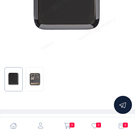
5.0
0
0
0
Дисплей для Apple Watch 2 (38 мм) + тачскрин