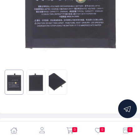
5.0
0
0
0
Аккумулятор для Meizu Pro 6/Pro 6S (BT53/BT53S)