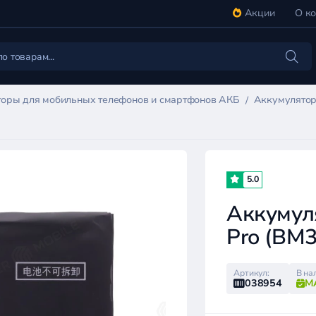
Акции
О к
оры для мобильных телефонов и смартфонов АКБ
Аккумулятор 
5.0
Аккумуля
Pro (BM3
Артикул:
В на
038954
М