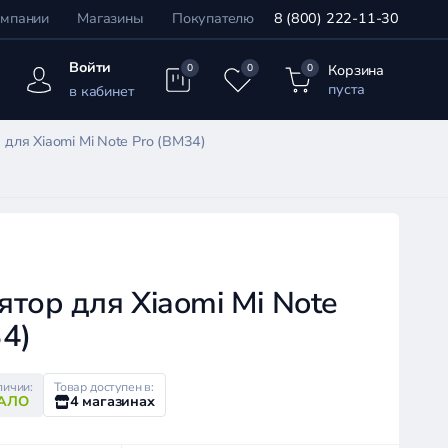
омпании
Магазины
Покупателю
8 (800) 222-11-30
Войти
Корзина
0
0
0
пуста
в кабинет
для Xiaomi Mi Note Pro (BM34)
тор для Xiaomi Mi Note
4)
личии:
Товар доступен в:
АЛО
4 магазинах