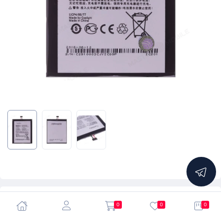
4.9
0
0
0
Аккумулятор для Alcatel OT-5025 Pop 3 (TLp029A1 /