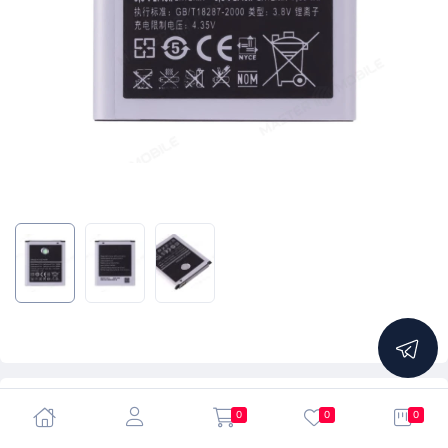
5.0
0
0
0
Аккумулятор для Samsung i8530 Galaxy Beam / G355