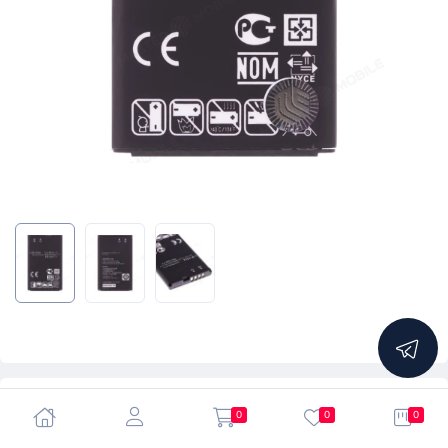
4.94
0
0
0
Аккумулятор для LG GM200 / GM205 / 320G / VN170 /