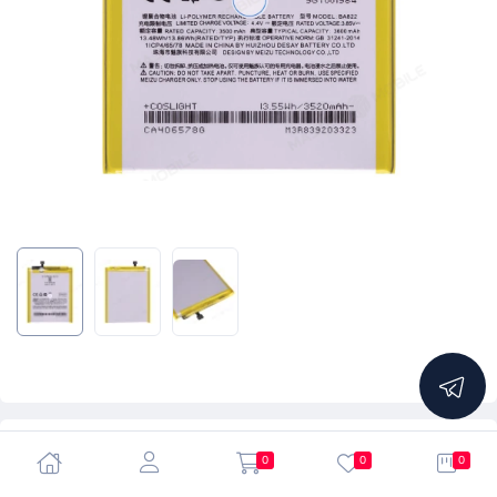
5.0
0
0
0
Аккумулятор для Meizu Note 8 (BA822)