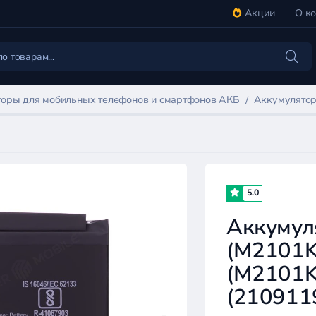
Акции
О к
оры для мобильных телефонов и смартфонов АКБ
Аккумулятор 
5.0
Аккумуля
(M2101K9
(M2101K9
(210911