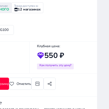
личии:
Товар доступен в:
НОГО
12 магазинах
IG100
Клубная цена:
550 ₽
Как получить эту цену?
рзину
Отметить
?