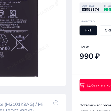
Артикул:
В на
053174
М
Качество
High
OR
Цена:
990 ₽
Добавить в ко
ite (M2101K9AG) / Mi
Остались вопросы