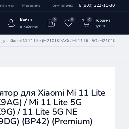
омпании
Магазины
Покупателю
8 (800) 222-11-30
Войти
Корзина
0
0
0
пуста
в кабинет
для Xiaomi Mi 11 Lite (M2101K9AG) / Mi 11 Lite 5G (M2101K9G) / 
тор для Xiaomi Mi 11 Lite
AG) / Mi 11 Lite 5G
G) / 11 Lite 5G NE
9DG) (BP42) (Premium)