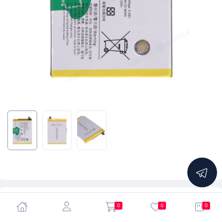
5.0
0
0
0
Аккумулятор для Vivo V23 5G (V2130) (B-T3)