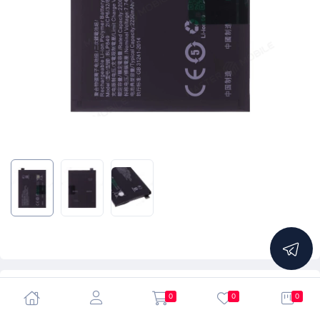
5.0
0
0
0
Аккумулятор для Realme GT 5G (RMX2202) (BLP849)