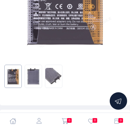
5.0
0
0
0
Аккумулятор для Xiaomi 14 (23127PN0CG) (BP4Q)