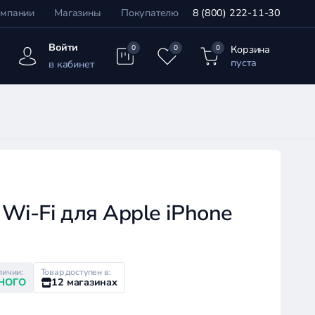
омпании
Магазины
Покупателю
8 (800) 222-11-30
Войти
Корзина
0
0
0
пуста
в кабинет
Wi-Fi для Apple iPhone
личии:
Товар доступен в:
НОГО
12 магазинах