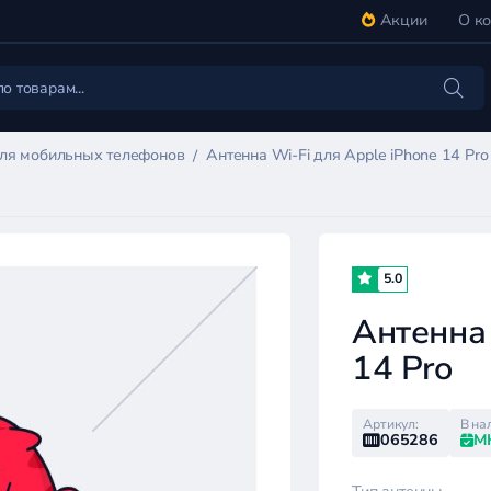
Акции
О к
ля мобильных телефонов
Антенна Wi-Fi для Apple iPhone 14 Pro
5.0
Антенна 
14 Pro
Артикул:
В на
065286
М