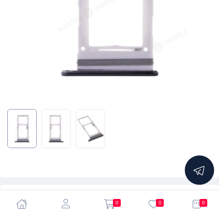
5.0
0
0
0
Держатель сим-карты для Samsung N985 Galaxy Note